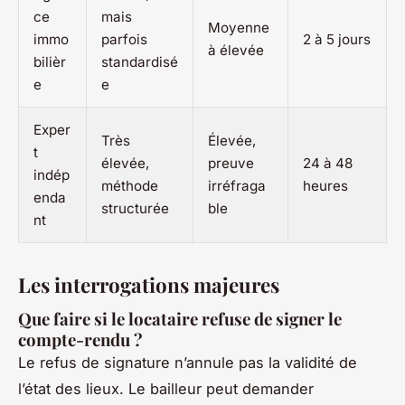
ce
mais
Moyenne
immo
parfois
2 à 5 jours
à élevée
bilièr
standardisé
e
e
Exper
Très
Élevée,
t
élevée,
preuve
24 à 48
indép
méthode
irréfraga
heures
enda
structurée
ble
nt
Les interrogations majeures
Que faire si le locataire refuse de signer le
compte-rendu ?
Le refus de signature n’annule pas la validité de
l’état des lieux. Le bailleur peut demander