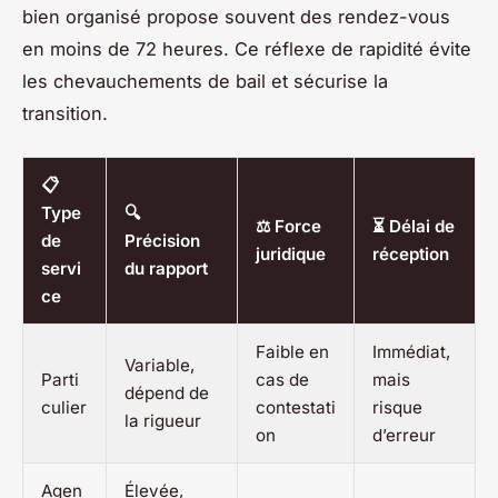
bien organisé propose souvent des rendez-vous
en moins de 72 heures. Ce réflexe de rapidité évite
les chevauchements de bail et sécurise la
transition.
📋
Type
🔍
⚖️ Force
⏳ Délai de
de
Précision
juridique
réception
servi
du rapport
ce
Faible en
Immédiat,
Variable,
Parti
cas de
mais
dépend de
culier
contestati
risque
la rigueur
on
d’erreur
Agen
Élevée,