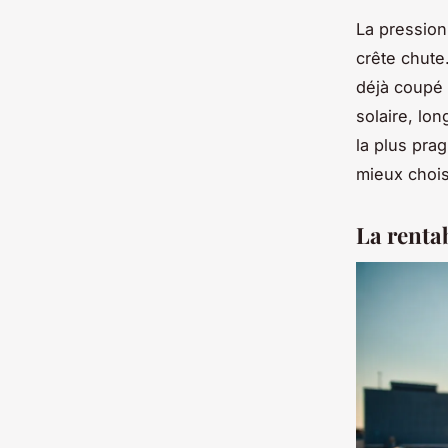
La pression
crête chute
déjà coupé 
solaire, lo
la plus pra
mieux chois
La renta