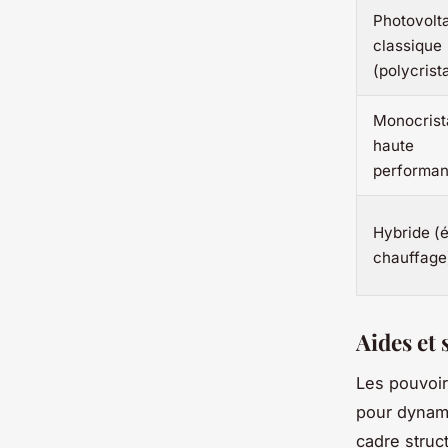
Photovolt
classique
(polycrista
Monocrista
haute
performa
Hybride (é
chauffage
Aides et
Les pouvoir
pour dynami
cadre struc