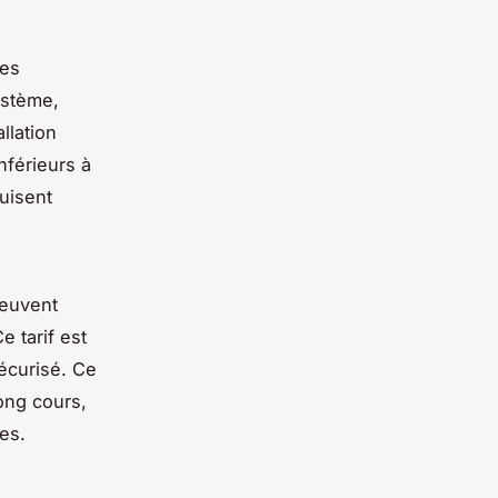
les
ystème,
llation
nférieurs à
uisent
peuvent
e tarif est
écurisé. Ce
ong cours,
es.