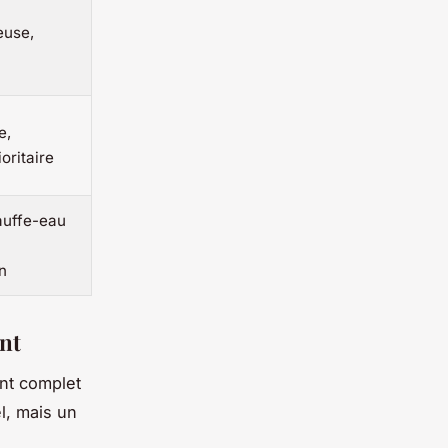
euse,
e,
oritaire
auffe-eau
n
ent
nt complet
l, mais un