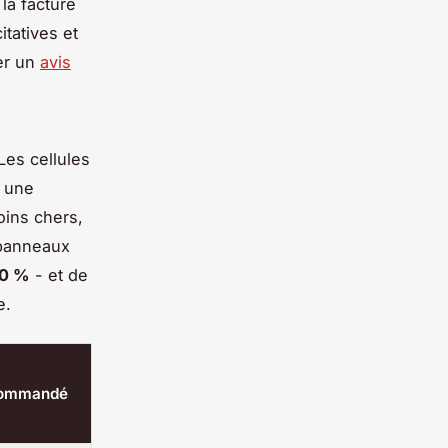
la facture
itatives et
ter un
avis
Les cellules
t une
oins chers,
 panneaux
20 %
- et de
e.
commandé