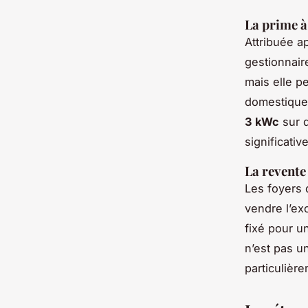
La prime 
Attribuée ap
gestionnair
mais elle p
domestique.
3 kWc
sur d
significative
La revente
Les foyers 
vendre l’exc
fixé pour 
n’est pas u
particulièr