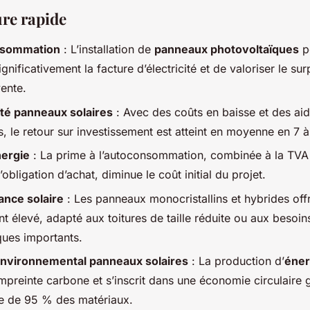
ure rapide
sommation
: L’installation de
panneaux photovoltaïques
p
ignificativement la facture d’électricité et de valoriser le su
vente.
ité panneaux solaires
: Avec des coûts en baisse et des ai
, le retour sur investissement est atteint en moyenne en 7 à
nergie
: La prime à l’autoconsommation, combinée à la TVA 
d’obligation d’achat, diminue le coût initial du projet.
nce solaire
: Les panneaux monocristallins et hybrides off
 élevé, adapté aux toitures de taille réduite ou aux besoin
ques importants.
nvironnemental panneaux solaires
: La production d’
éner
empreinte carbone et s’inscrit dans une économie circulaire 
e de 95 % des matériaux.