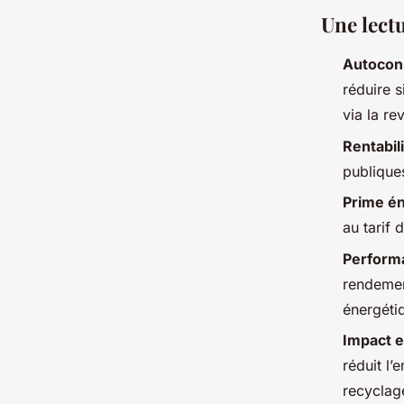
Une lect
Autocon
réduire s
via la re
Rentabil
publiques
Prime é
au tarif 
Performa
rendement
énergéti
Impact e
réduit l’
recyclag