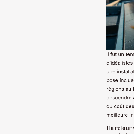
Il fut un t
d’idéalistes
une install
pose inclus
régions au 
descendre à
du coût des
meilleure i
Un retour 