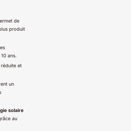
ermet de
rplus produit
des
 10 ans.
réduite et
rent un
s
gie solaire
grâce au