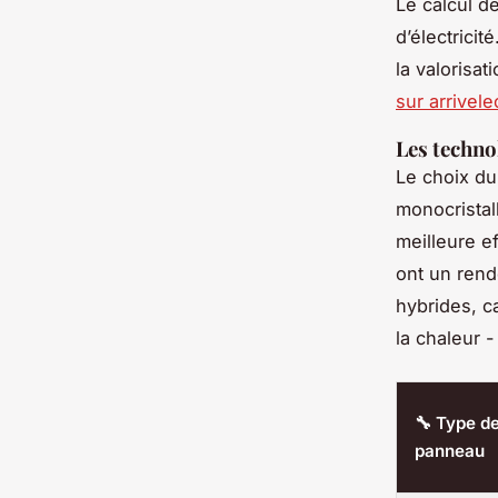
Le calcul d
d’électricit
la valorisat
sur arrivele
Les techno
Le choix du
monocristal
meilleure e
ont un rend
hybrides, ca
la chaleur 
🔧 Type d
panneau