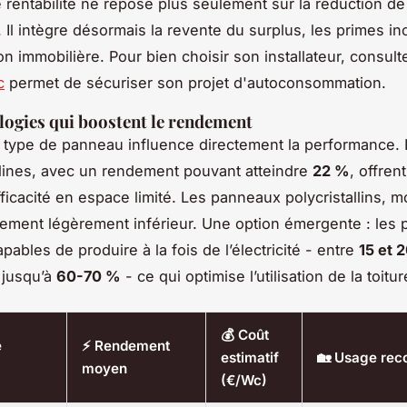
e rentabilité ne repose plus seulement sur la réduction de 
é. Il intègre désormais la revente du surplus, les primes inc
ion immobilière. Pour bien choisir son installateur, consul
c
permet de sécuriser son projet d'autoconsommation.
logies qui boostent le rendement
 type de panneau influence directement la performance. 
lines, avec un rendement pouvant atteindre
22 %
, offren
fficacité en espace limité. Les panneaux polycristallins, m
ement légèrement inférieur. Une option émergente : les
pables de produire à la fois de l’électricité - entre
15 et 
- jusqu’à
60-70 %
- ce qui optimise l’utilisation de la toitur
💰 Coût
e
⚡ Rendement
estimatif
🏡 Usage re
moyen
(€/Wc)