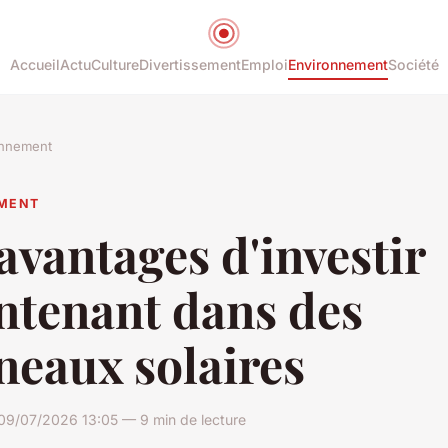
Accueil
Actu
Culture
Divertissement
Emploi
Environnement
Société
onnement
MENT
avantages d'investir
ntenant dans des
neaux solaires
09/07/2026 13:05 — 9 min de lecture