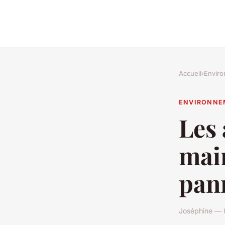
Accueil
›
Envir
ENVIRONNE
Les 
mai
pan
Joséphine — 