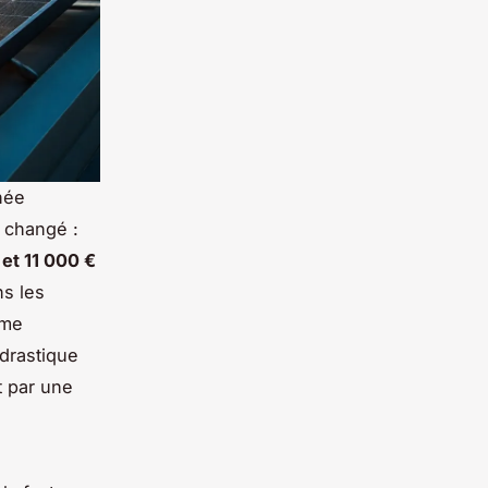
née
a changé :
et 11 000 €
ns les
ême
drastique
t par une