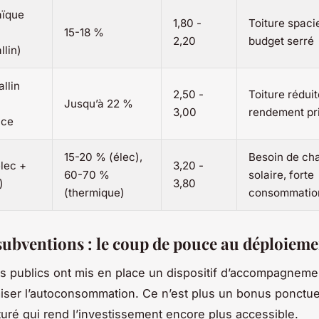
aïque
1,80 -
Toiture spaci
15-18 %
2,20
budget serré
llin)
llin
2,50 -
Toiture réduit
Jusqu’à 22 %
3,00
rendement pri
nce
15-20 % (élec),
Besoin de ch
lec +
3,20 -
60-70 %
solaire, forte
)
3,80
(thermique)
consommatio
 subventions : le coup de pouce au déploiem
s publics ont mis en place un dispositif d’accompagneme
ser l’autoconsommation. Ce n’est plus un bonus ponctue
turé qui rend l’investissement encore plus accessible.